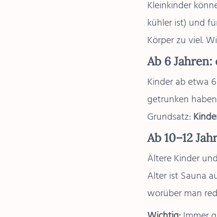
Kleinkinder könn
kühler ist) und f
Körper zu viel. W
Ab 6 Jahren:
Kinder ab etwa 6
getrunken haben 
Grundsatz:
Kinde
Ab 10–12 Jah
Ältere Kinder u
Alter ist Sauna 
worüber man red
Wichtig:
Immer gu