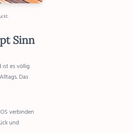
uckt.
pt Sinn
ist es völlig
Alltags. Das
a-OS verbinden
rück und