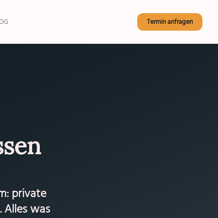
OG
Termin anfragen
ssen
m: private
 Alles was