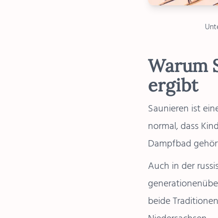
Unte
Warum S
ergibt
Saunieren ist eine
normal, dass Kind
Dampfbad gehört 
Auch in der russi
generationenüber
beide Traditione