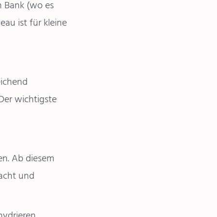
n Bank (wo es
au ist für kleine
eichend
Der wichtigste
en. Ab diesem
macht und
hydrieren