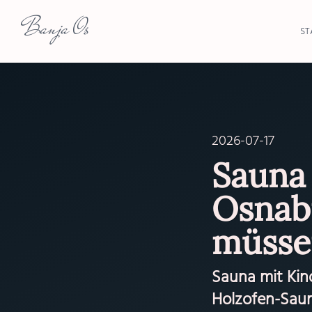
Banja Os
ST
2026-07-17
Sauna 
Osnab
müsse
Sauna mit Kin
Holzofen-Saun