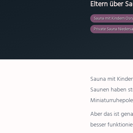
Eltern über S
Sauna mit Kindern Osn
Private Sauna Nieders
Sauna mit Kindern
Saunen haben str
Miniaturruhepole
Aber das ist gen
besser funktionie